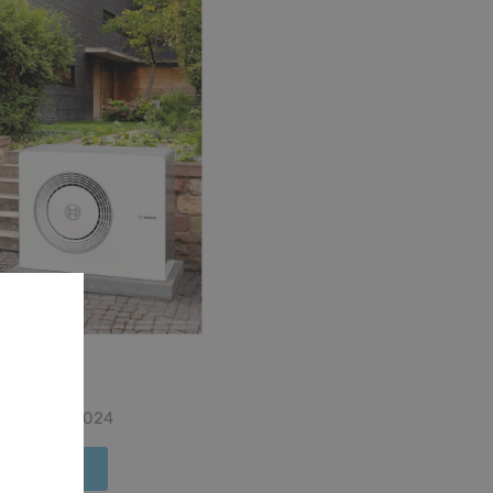
ews
ends 04 | 2024
r Info hier