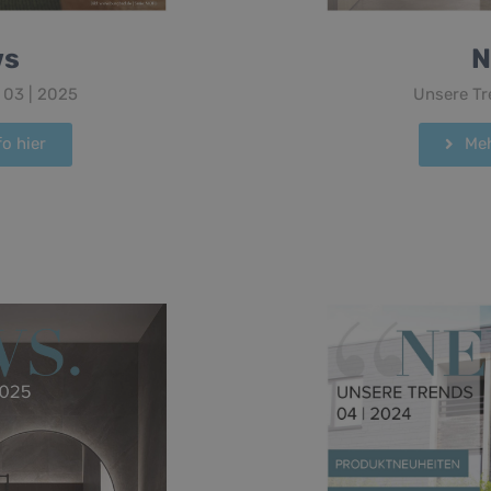
N
ws
Unsere Tr
 03 | 2025
Meh
o hier