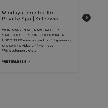
Whirlsysteme für Ihr
Gestal
Private Spa | Kaldewei
Momen
HANS
WHIRLWANNEN AUS NACHHALTIGER
STAHL-EMAILLE SCHMEICHELN KÖRPER
Stil für 
UND SEELEDie Wege zu echter Entspannung
HANSAGENE
sind sehr individuell. Mit vier neuen
von Wascht
Whirlsystemen bietet…
unterschi
konzipiert
WEITERLESEN >>
WEITERL