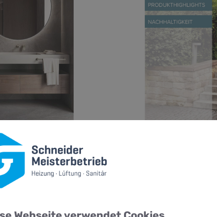
N
ws
Unsere Tr
 01 | 2025
Meh
o hier
se Webseite verwendet Cookies