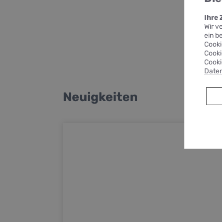
Ihre
Wir v
ein b
Cooki
Cooki
Cooki
Daten
Neuigkeiten